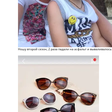
Ношу второй сезон, 2 раза падали на асфальт и вываливалось ст