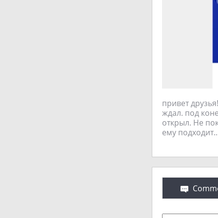
привет друзья
ждал. под кон
открыл. Не пок
ему подходит...
Comme