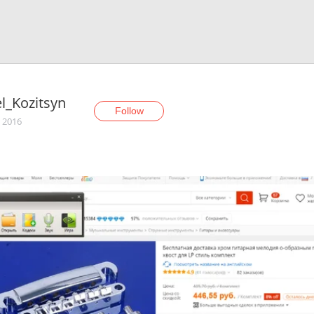
l_Kozitsyn
Follow
, 2016