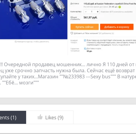
!!! Очередной продавец мошенник... лично Я 110 дней от
ец уже срочно запчасть нужна была. Сейчас ещё возврат 
упайте у таких...Магазин ""№233983 ---Sexy bus""" В нату
 ""Ебё... мозги"""
nts (
1
)
Likes (
9
)