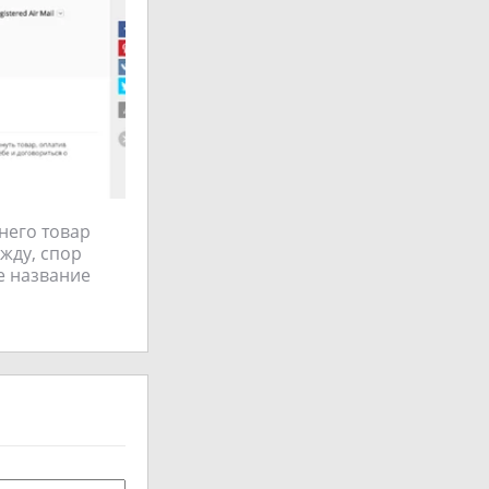
 него товар
жду, спор
ре название