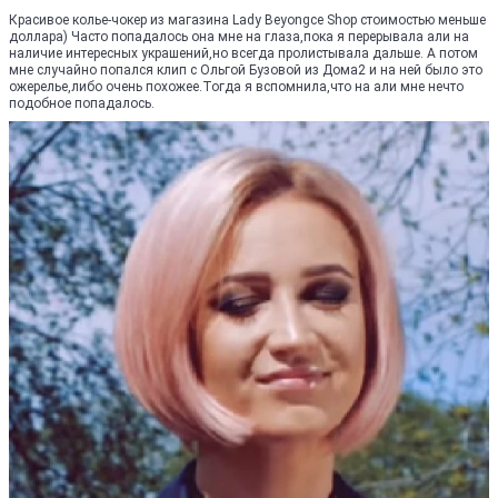
Красивое колье-чокер из магазина Lady Beyongce Shop стоимостью меньше
доллара) Часто попадалось она мне на глаза,пока я перерывала али на
наличие интересных украшений,но всегда пролистывала дальше. А потом
мне случайно попался клип с Ольгой Бузовой из Дома2 и на ней было это
ожерелье,либо очень похожее.Тогда я вспомнила,что на али мне нечто
подобное попадалось.