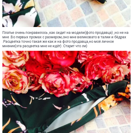
Платье очень понравилось ,как сидит на модели(фото продавца) ,но не на
мне .Во первых промах с размером,оно мне великовато в талии и бёдрах
.Расцветка точно такая же как и на фото продавца,но моё личное
мнение(эта расцветка мне не идёт) .Старит что ли)