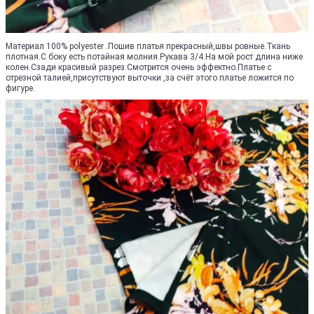
Материал 100% polyester .Пошив платья прекрасный,швы ровные.Ткань
плотная.С боку есть потайная молния.Рукава 3/4.На мой рост длина ниже
колен.Сзади красивый разрез.Смотрится очень эффектно.Платье с
отрезной талией,присутствуют выточки ,за счёт этого платье ложится по
фигуре.