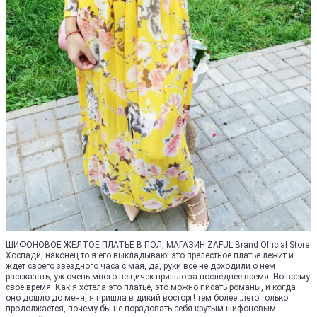
ШИФОНОВОЕ ЖЕЛТОЕ ПЛАТЬЕ В ПОЛ, МАГАЗИН ZAFUL Brand Official Store
Хоспади, наконец то я его выкладываю! это прелестное платье лежит и
ждет своего звездного часа с мая, да, руки все не доходили о нем
рассказать, уж очень много вещичек пришло за последнее время. Но всему
свое время. Как я хотела это платье, это можно писать романы, и когда
оно дошло до меня, я пришла в дикий восторг! тем более..лето только
продолжается, почему бы не порадовать себя крутым шифоновым