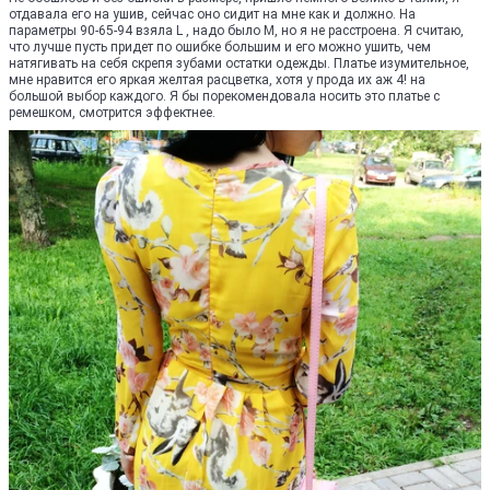
отдавала его на ушив, сейчас оно сидит на мне как и должно. На
параметры 90-65-94 взяла L , надо было М, но я не расстроена. Я считаю,
что лучше пусть придет по ошибке большим и его можно ушить, чем
натягивать на себя скрепя зубами остатки одежды. Платье изумительное,
мне нравится его яркая желтая расцветка, хотя у прода их аж 4! на
большой выбор каждого. Я бы порекомендовала носить это платье с
ремешком, смотрится эффектнее.