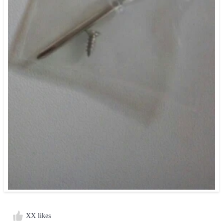
XX likes