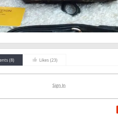
nts (
8
)
Likes (
23
)
Sign In