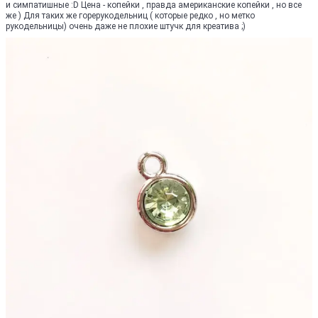
и симпатишные :D Цена - копейки , правда американские копейки , но все
же ) Для таких же горерукодельниц ( которые редко , но метко
рукодельницы) очень даже не плохие штучк для креатива ;)