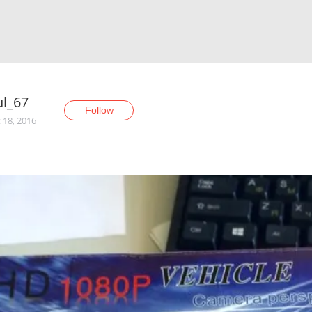
ul_67
Follow
 18, 2016