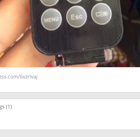
ress.com/6vzrivaj
gs (
1
)