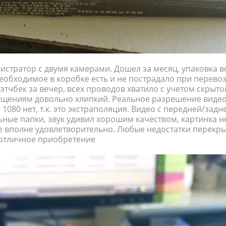
истратор с двумя камерами. Дошел за месяц, упаковка вс
необходимое в коробке есть и не пострадало при перевоз
хэтчбек за вечер, всех проводов хватило с учетом скрыто
щениям довольно хлипкий. Реальное разрешение видео
1080 нет, т.к. это экстраполяция. Видео с передней/задн
ьные папки, звук удивил хорошим качеством, картинка н
е вполне удовлетворительно. Любые недостатки перекрыв
 отличное приобретение