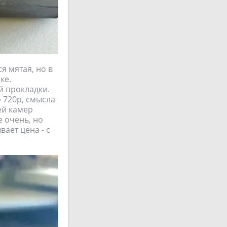
я мятая, но в
ке.
й прокладки.
 720р, смысла
ей камер
е очень, но
ает цена - с