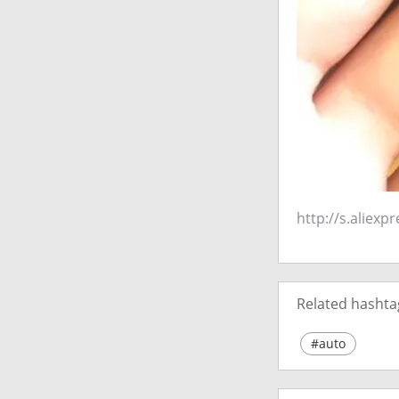
http://s.aliexp
Related hashta
#auto