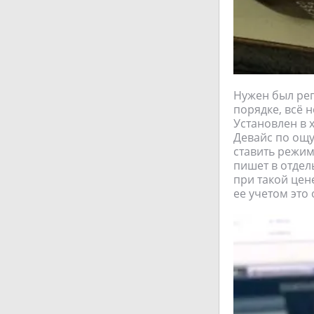
Нужен был рег
порядке, всё 
Установлен в 
Девайс по ощу
ставить режим 
пишет в отдел
при такой цен
ее учетом это