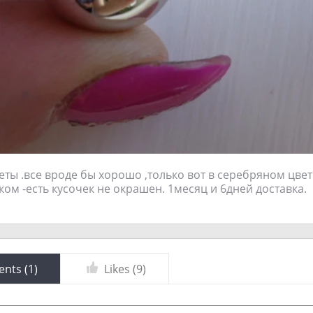
сеты .все вроде бы хорошо ,только вот в серебряном цве
ком -есть кусочек не окрашен. 1месяц и 6дней доставка.
nts (
1
)
Likes (
9
)