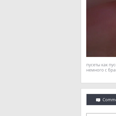
пусеты как пу
немного с бра
Comme