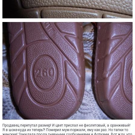
Продавец перепутал размер! И цвет прислал не фиолетовый, а оранжевый!
Я в шоке-куда их теперь?! Померил муж-поржали, ему как раз. Но тапки то
женские! Закидала прода гневными сообщениями и фотками. Вот жду. что