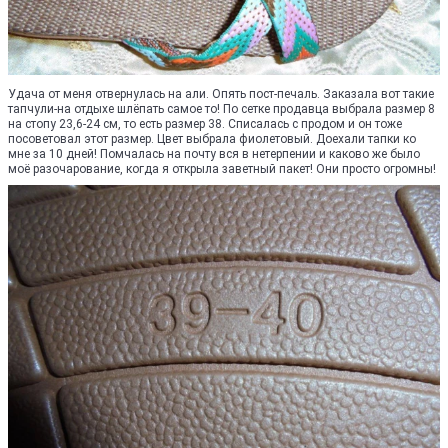
Удача от меня отвернулась на али. Опять пост-печаль. Заказала вот такие
тапчули-на отдыхе шлёпать самое то! По сетке продавца выбрала размер 8
на стопу 23,6-24 см, то есть размер 38. Списалась с продом и он тоже
посоветовал этот размер. Цвет выбрала фиолетовый. Доехали тапки ко
мне за 10 дней! Помчалась на почту вся в нетерпении и каково же было
моё разочарование, когда я открыла заветный пакет! Они просто огромны!