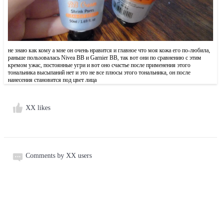
не знаю как кому а мне он очень нравится и главное что моя кожа его по-любила,
раньше пользовалась Nivea BB и Garnier BB, так вот они по сравнению с этим
кремом ужас, постоянные угри и вот оно счастье после применения этого
тональника высыпаний нет и это не все плюсы этого тональника, он после
нанесения становится под цвет лица
XX likes
Comments by XX users