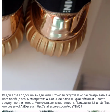
Сзади возле подошвы виден клей. Это если скрупулёзно рассматривать. На
ноге вообще огонь смотрятся! 🔥 Большой плюс шнурки-обманки. Просто
засунул ноги и готово. Мне очень лень завязывать. Пришли за 12 дней. Так
что советую! AliExpress http://s.aliexpress.com/eUzYBrQJ