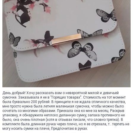
День добрый! Хочу рассказать вам о невероятной милой и девичьей
сумочке. Заказывала я ее в "Горящих товарах". Стоимость на тот момент
была буквально 200 рублей. В принципе я не ждала отличного качества,
мне просто нужна была летняя маленькая сумочка, чтобы можно было
сочетать со многими образами. Приехала она ко мне за месяц. Раскрыв
упаковку, я обнаружила неплохо деланную сумку, запаха противного не
было, она очень плотная (хотя в отзывах писали, что словно тряпка). В
комплекте была длинная ручка через плечо, но я ее отрезала, т.. терпеть не
могу носить сумки на плече, Предпочитаю в руках.