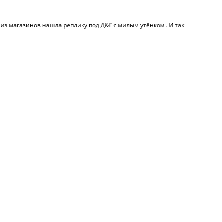
 из магазинов нашла реплику под Д&Г с милым утёнком . И так