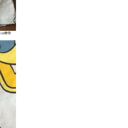
тся🙈🙊