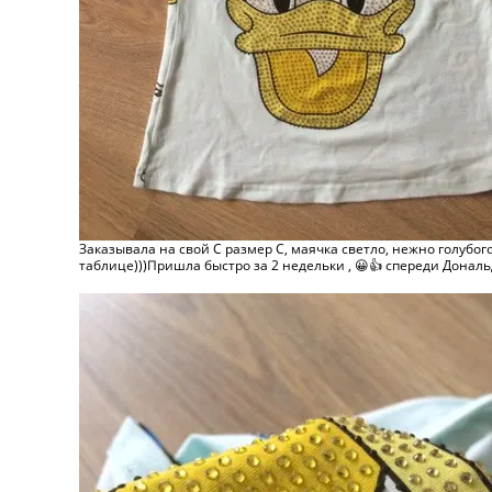
Заказывала на свой С размер С, маячка светло, нежно голубог
таблице)))Пришла быстро за 2 недельки , 😀👍 спереди Дональд