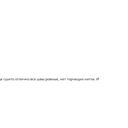
обще сшито отлично все швы ровные, нет торчащих ниток. И