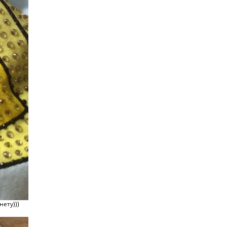
ету)))