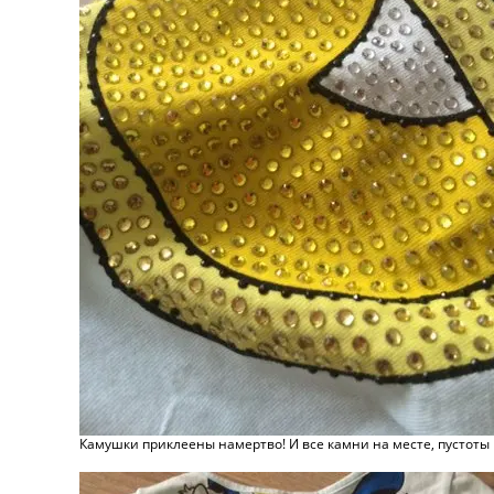
Камушки приклеены намертво! И все камни на месте, пустоты н