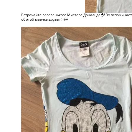
Встречайте веселенького Мистера Дональда🐣! Эх вспоминаетс
об этой маечке друзья )))💋