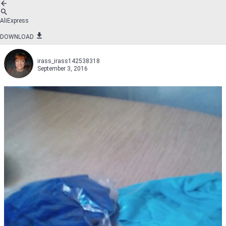
AliExpress
DOWNLOAD
irass_irass142538318
September 3, 2016