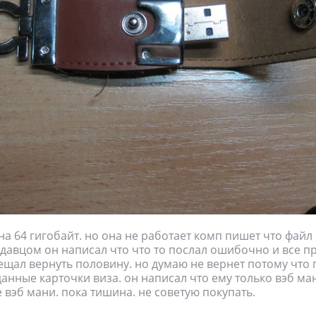
на 64 гигобайт. но она не работает комп пишет что файл
одавцом он написал что что то послал ошибочно и все п
ещал вернуть половину. но думаю не вернет потому что 
данные карточки виза. он написал что ему только вэб ма
 вэб мани. пока тишина. не советую покупать.