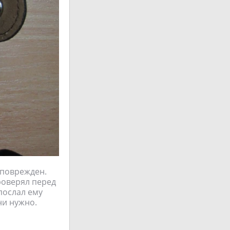
 поврежден.
роверял перед
послал ему
ни нужно.