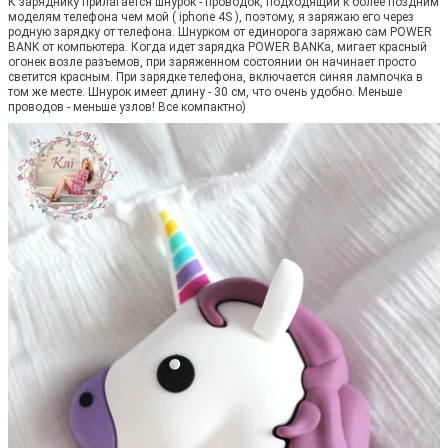
К заряднику прилагается шнурок - проводок, подходящий к более поздним
моделям телефона чем мой ( iphone 4S ), поэтому, я заряжаю его через
родную зарядку от телефона. Шнурком от единорога заряжаю сам POWER
BANK от компьютера. Когда идет зарядка POWER BANKа, мигает красный
огонек возле разъемов, при заряженном состоянии он начинает просто
светится красным. При зарядке телефона, включается синяя лампочка в
том же месте. Шнурок имеет длину - 30 см, что очень удобно. Меньше
проводов - меньше узлов! Все компактно)