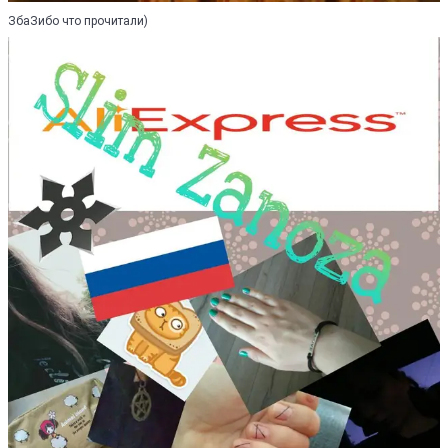
ЗбаЗибо что прочитали)