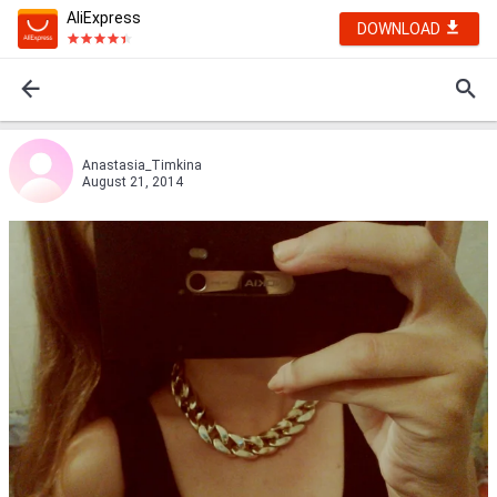
AliExpress
DOWNLOAD
Anastasia_Timkina
August 21, 2014