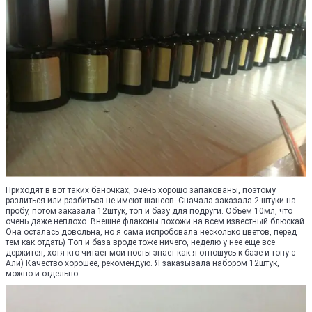
Приходят в вот таких баночках, очень хорошо запакованы, поэтому
разлиться или разбиться не имеют шансов. Сначала заказала 2 штуки на
пробу, потом заказала 12штук, топ и базу для подруги. Объем 10мл, что
очень даже неплохо. Внешне флаконы похожи на всем известный блюскай.
Она осталась довольна, но я сама испробовала несколько цветов, перед
тем как отдать) Топ и база вроде тоже ничего, неделю у нее еще все
держится, хотя кто читает мои посты знает как я отношусь к базе и топу с
Али) Качество хорошее, рекомендую. Я заказывала набором 12штук,
можно и отдельно.