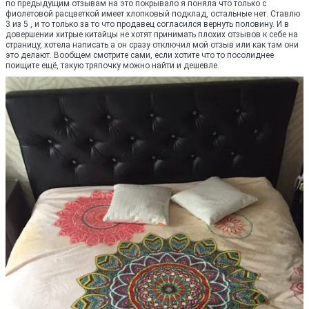
по предыдущим отзывам на это покрывало я поняла что только с
фиолетовой расцветкой имеет хлопковый подклад, остальные нет. Ставлю
3 из 5 , и то только за то что продавец согласился вернуть половину. И в
довершении хитрые китайцы не хотят принимать плохих отзывов к себе на
страницу, хотела написать а он сразу отключил мой отзыв или как там они
это делают. Вообщем смотрите сами, если хотите что то посолиднее
поищите ещё, такую тряпочку можно найти и дешевле.