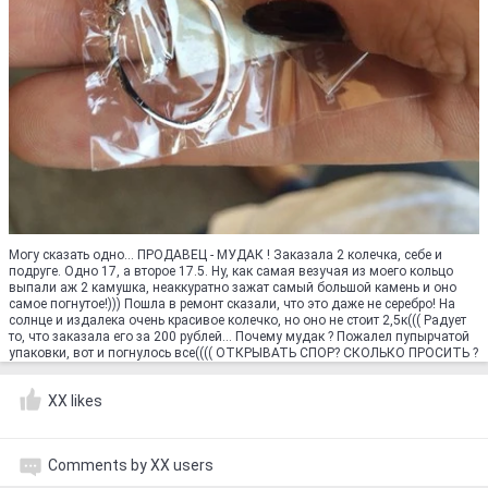
Могу сказать одно... ПРОДАВЕЦ - МУДАК ! Заказала 2 колечка, себе и
подруге. Одно 17, а второе 17.5. Ну, как самая везучая из моего кольцо
выпали аж 2 камушка, неаккуратно зажат самый большой камень и оно
самое погнутое!))) Пошла в ремонт сказали, что это даже не серебро! На
солнце и издалека очень красивое колечко, но оно не стоит 2,5к((( Радует
то, что заказала его за 200 рублей... Почему мудак ? Пожалел пупырчатой
упаковки, вот и погнулось все(((( ОТКРЫВАТЬ СПОР? СКОЛЬКО ПРОСИТЬ ?
XX likes
Comments by XX users