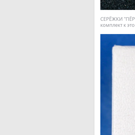
СЕРЁЖКИ "ПЁР
комплект к это