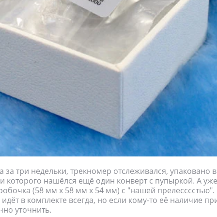
 за три недельки, трекномер отслеживался, упаковано 
ри которого нашёлся ещё один конверт с пупыркой. А уже
обочка (58 мм х 58 мм х 54 мм) с "нашей прелесссстью"
 идёт в комплекте всегда, но если кому-то её наличие п
чно уточнить.