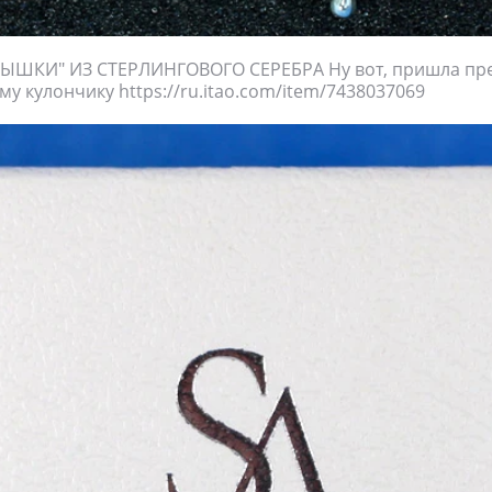
ЫШКИ" ИЗ СТЕРЛИНГОВОГО СЕРЕБРА Ну вот, пришла пре
му кулончику https://ru.itao.com/item/7438037069