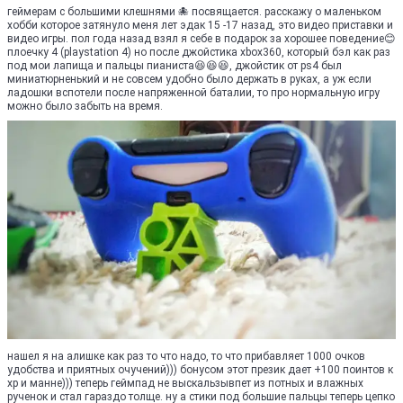
геймерам с большими клешнями 🐙 посвящается. расскажу о маленьком
хобби которое затянуло меня лет эдак 15 -17 назад, это видео приставки и
видео игры. пол года назад взял я себе в подарок за хорошее поведение😊
плоечку 4 (playstation 4) но после джойстика xbox360, который бэл как раз
под мои лапища и пальцы пианиста😆😆😆, джойстик от ps4 был
миниатюрненький и не совсем удобно было держать в руках, а уж если
ладошки вспотели после напряженной баталии, то про нормальную игру
можно было забыть на время.
нашел я на алишке как раз то что надо, то что прибавляет 1000 очков
удобства и приятных очучений))) бонусом этот презик дает +100 поинтов к
хр и манне))) теперь геймпад не выскальзывпет из потных и влажных
рученок и стал гараздо толще. ну а стики под большие пальцы теперь цепко