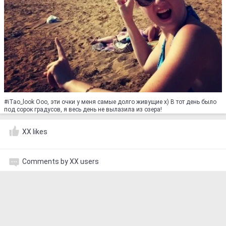
#iTao_look Ооо, эти очки у меня самые долго живущие х) В тот день было
под сорок градусов, я весь день не вылазила из озера!
XX likes
Comments by XX users