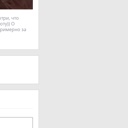
три, что
оту)) О
примерно за