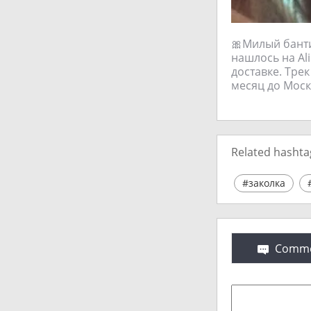
🎀Милый банти
нашлось на Ali
доставке. Тре
месяц до Моск
Related hashta
#заколка
Comme