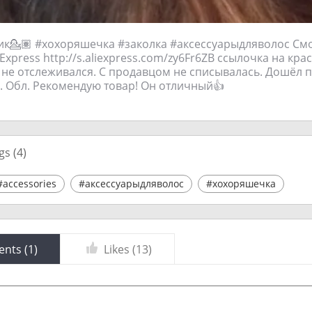
к💁🏽 #хохоряшечка #заколка #аксессуарыдляволос Смо
Express http://s.aliexpress.com/zy6Fr6ZB ссылочка на крас
к не отслеживался. С продавцом не списывалась. Дошёл 
. Обл. Рекомендую товар! Он отличный👍
gs (
4
)
#accessories
#аксессуарыдляволос
#хохоряшечка
nts (
1
)
Likes (
13
)