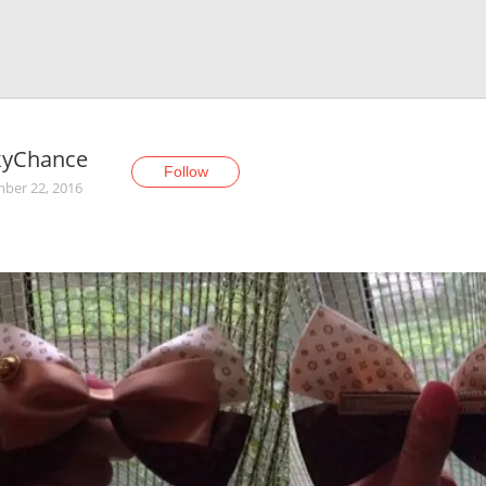
kyChаnce
Follow
ber 22, 2016