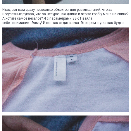
Итак, вот вам сразу несколько объектов для размышлений: что за
несуразные рукава, что за несуразная длина и что за горб у меня на спине?
А хотите самое веселое? Я с параметрами 83-61 взяла
себе...внимание...Эльку! И вот так сидит элька. Это прям шутка как будто.