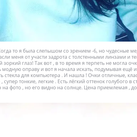
Когда то я была слепышом со зрением -6, но чудесные м
асли меня от участи задрота с толстенными линзами и те
зоркий глаз! Так вот , в то время я терпеть не могла очк
ь модную оправу и вот я начала искать, подумывая ещё и 
ь стекла для компьютера . И нашла ! Очки отличные, кла
 , супер тонкие, легкие . Есть лёгкий оттенок голубого в с
 на фото , но его видно на солнце. Цена приемлемая , д