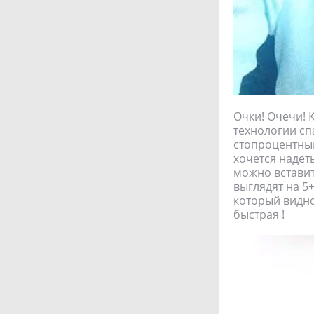
Очки! Очечи! 
технологии сп
стопроцентный 
хочется надет
можно вставит
выглядят на 5+
который видно
быстрая !