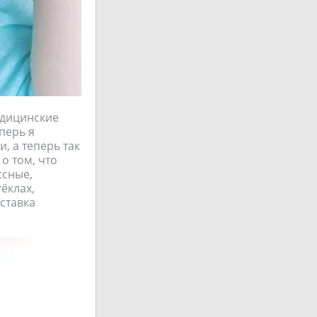
едицинские
перь я
и, а теперь так
о том, что
ссные,
тёклах,
оставка