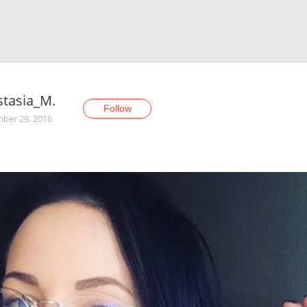
tasia_M.
Follow
ber 29, 2016