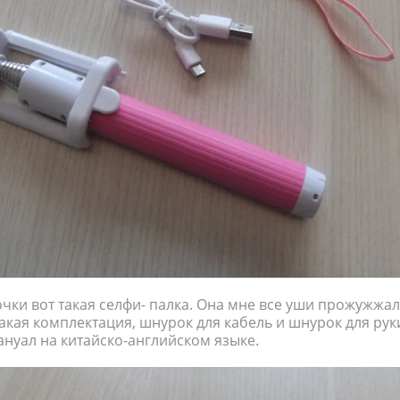
чки вот такая селфи- палка. Она мне все уши прожужжа
 такая комплектация, шнурок для кабель и шнурок для рук
нуал на китайско-английском языке.