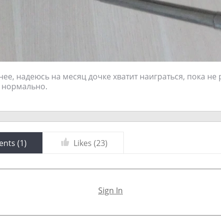
нее, надеюсь на месяц дочке хватит наиграться, пока не 
 нормально.
nts (
1
)
Likes (
23
)
Sign In