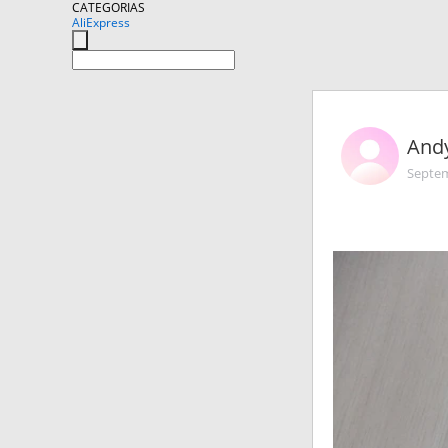
CATEGORIAS
AliExpress
And
Septem