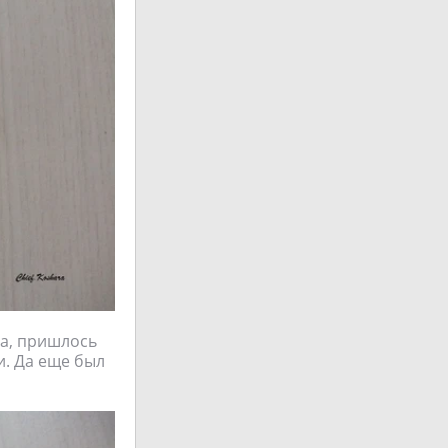
ла, пришлось
и. Да еще был