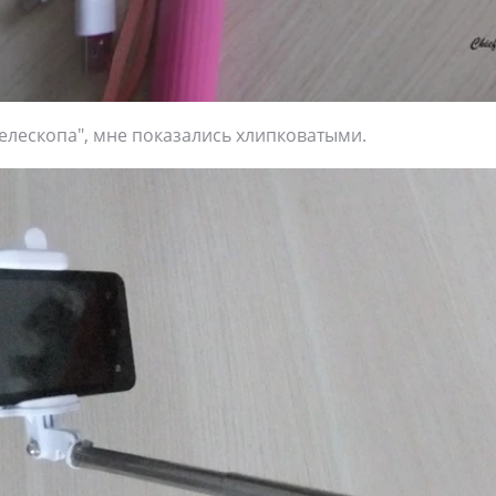
елескопа", мне показались хлипковатыми.