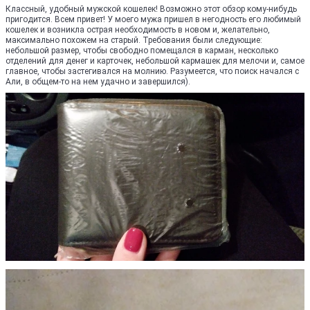
Классный, удобный мужской кошелек! Возможно этот обзор кому-нибудь
пригодится. Всем привет! У моего мужа пришел в негодность его любимый
кошелек и возникла острая необходимость в новом и, желательно,
максимально похожем на старый. Требования были следующие:
небольшой размер, чтобы свободно помещался в карман, несколько
отделений для денег и карточек, небольшой кармашек для мелочи и, самое
главное, чтобы застегивался на молнию. Разумеется, что поиск начался с
Али, в общем-то на нем удачно и завершился).