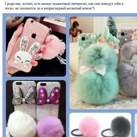
Среди них, кстати, есть милые пушистики) интересно, как они поведут себя в
носке, не сваляются ли в неприглядный косматый комок?)