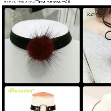
А как вам такие сумочки? Тренд - есть тренд, эх😜😀