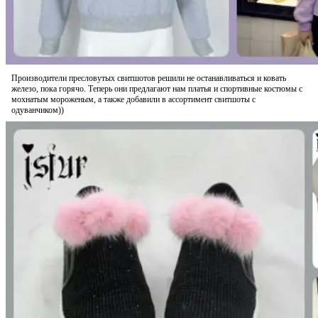
Производители пресловутых свитшотов решили не останавливаться и ковать
железо, пока горячо. Теперь они предлагают нам платья и спортивные костюмы с
мохнатым мороженым, а также добавили в ассортимент свитшоты с
одуванчиком))