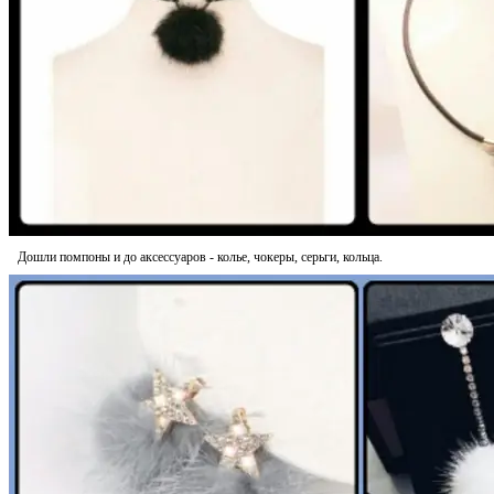
Дошли помпоны и до аксессуаров - колье, чокеры, серьги, кольца.