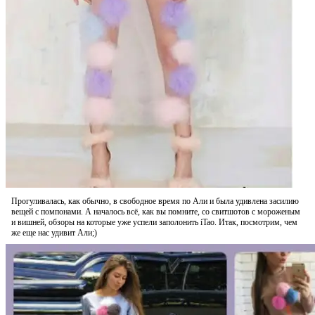
Прогуливалась, как обычно, в свободное время по Али и была удивлена засилию
вещей с помпонами. А началось всё, как вы помните, со свитшотов с мороженым
и вишней, обзоры на которые уже успели заполонить iTao. Итак, посмотрим, чем
же еще нас удивит Али;)