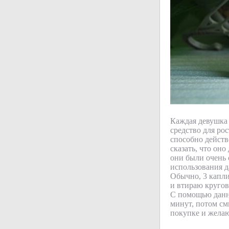
Каждая девушка 
средство для рос
способно действ
сказать, что оно
они были очень 
использования д
Обычно, 3 капли
и втираю кругов
С помощью данног
минут, потом см
покупке и жела