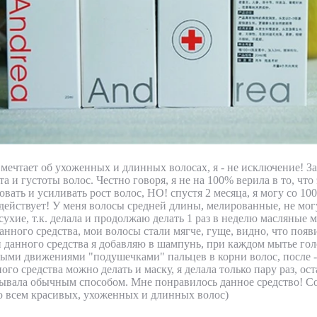
мечтает об ухоженных и длинных волосах, я - не исключение! За
та и густоты волос. Честно говоря, я не на 100% верила в то, что
овать и усиливать рост волос, НО! спустя 2 месяца, я могу со 1
 действует! У меня волосы средней длины, мелированные, не могу
сухие, т.к. делала и продолжаю делать 1 раз в неделю масляные м
анного средства, мои волосы стали мягче, гуще, видно, что появ
 данного средства я добавляю в шампунь, при каждом мытье го
ыми движениями "подушечками" пальцев в корни волос, после - 
о средства можно делать и маску, я делала только пару раз, ост
ывала обычным способом. Мне понравилось данное средство! С
ю всем красивых, ухоженных и длинных волос)