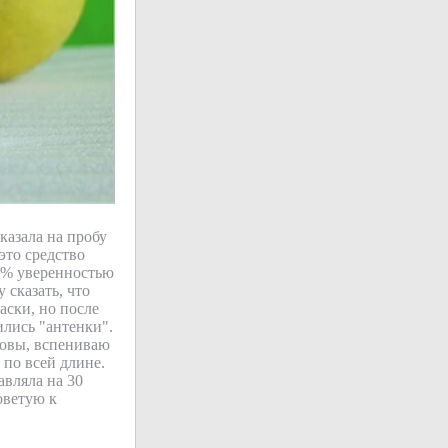
казала на пробу
 это средство
00% уверенностью
 сказать, что
аски, но после
ились "антенки".
ловы, вспениваю
по всей длине.
авляла на 30
оветую к