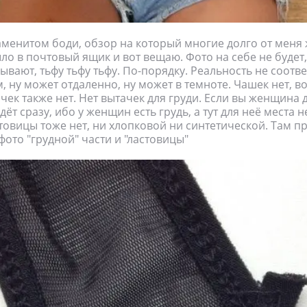
аменитом боди, обзор на который многие долго от меня 
ло в почтовый ящик и вот вещаю. Фото на себе не будет,
ывают, тьфу тьфу тьфу. По-порядку. Реальность не соотве
м, ну может отдаленно, ну может в темноте. Чашек нет, в
чек также нет. Нет вытачек для груди. Если вы женщина д
ёт сразу, ибо у женщин есть грудь, а тут для неё места н
стовицы тоже нет, ни хлопковой ни синтетической. Там п
фото "грудной" части и "ластовицы"