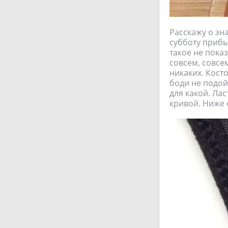
Расскажу о зн
субботу прибы
такое не показ
совсем, совсе
никаких. Косто
боди не подойд
для какой. Ла
кривой. Ниже 