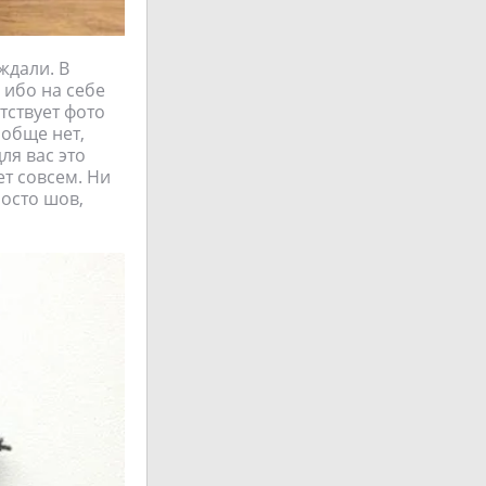
ждали. В
 ибо на себе
тствует фото
ообще нет,
ля вас это
ет совсем. Ни
росто шов,