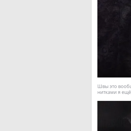
Швы это вообщ
нитками я ещё 