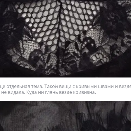
е отдельная тема. Такой вещи с кривыми швами и вез
не видала. Куда ни глянь везде кривизна.