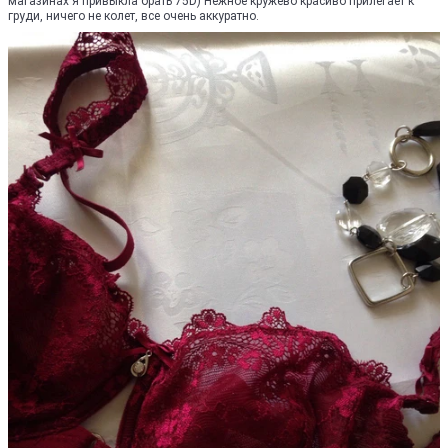
магазинах я привыкла брать 75D) Нежное кружево красиво прилегает к
груди, ничего не колет, все очень аккуратно.