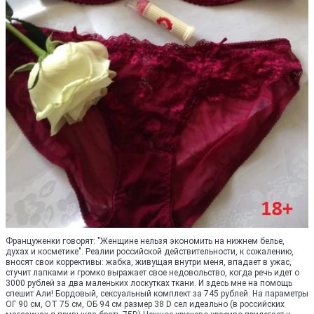
Француженки говорят: "Женщине нельзя экономить на нижнем белье,
духах и косметике". Реалии российской действительности, к сожалению,
вносят свои коррективы: жабка, живущая внутри меня, впадает в ужас,
стучит лапками и громко выражает свое недовольство, когда речь идет о
3000 рублей за два маленьких лоскутках ткани. И здесь мне на помощь
спешит Али! Бордовый, сексуальный комплект за 745 рублей. На параметры
ОГ 90 см, ОТ 75 см, ОБ 94 см размер 38 D сел идеально (в российских