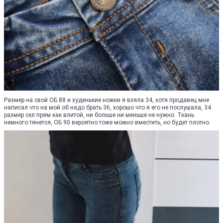
Размер на свой ОБ 88 и худенькие ножки я взяла 34, хотя продавец мне
написал что на мой об надо брать 36, хорошо что я его не послушала, 34
размер сел прям как влитой, ни больше ни меньше не нужно. Ткань
немного тянется, ОБ 90 вероятно тоже можно вместить, но будет плотно.