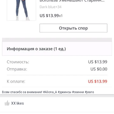
Всем спасибо за внимание! #Aliona_A #джинсы #скинни #jeans
XX likes