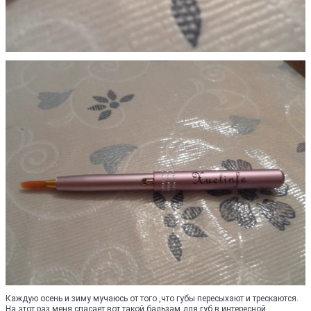
Каждую осень и зиму мучаюсь от того ,что губы пересыхают и трескаются.
На этот раз меня спасает вот такой бальзам для губ в интересной