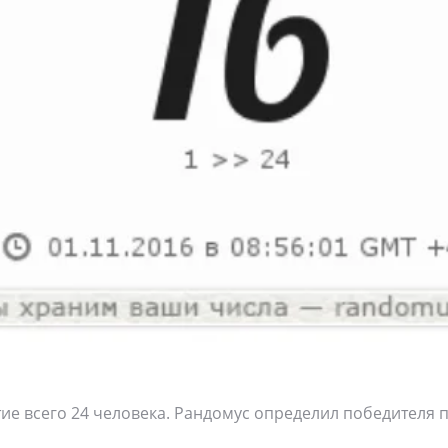
ие всего 24 человека. Рандомус определил победителя п