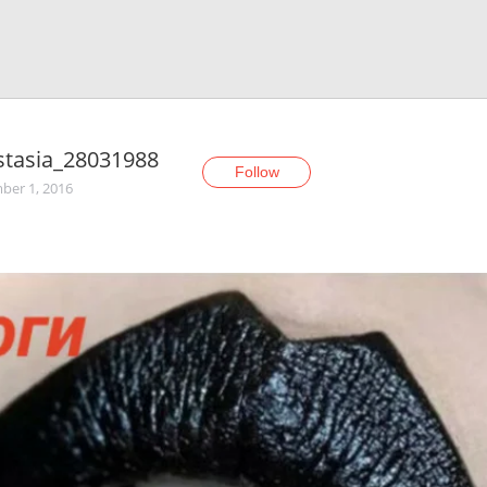
stasia_28031988
Follow
er 1, 2016