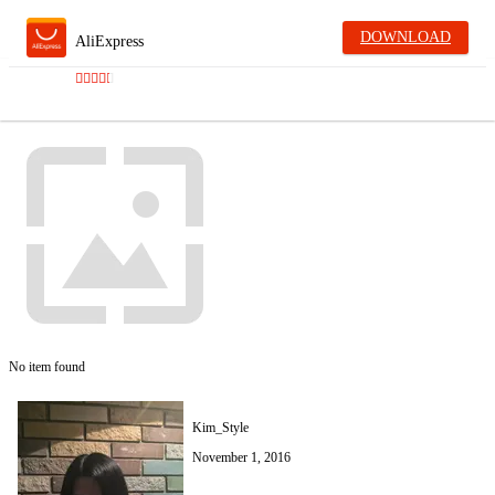
DOWNLOAD
AliExpress
No item found
Kim_Style
November 1, 2016