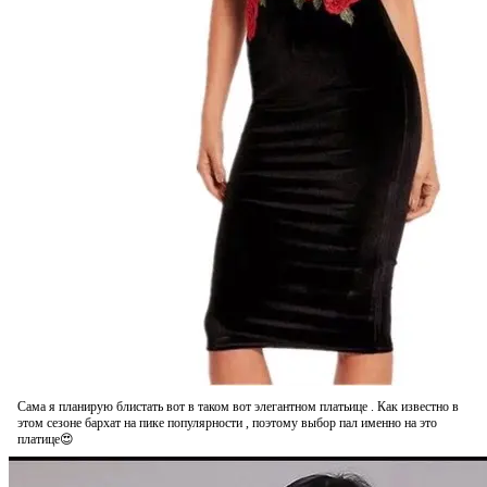
Сама я планирую блистать вот в таком вот элегантном платьице . Как известно в
этом сезоне бархат на пике популярности , поэтому выбор пал именно на это
платице😍