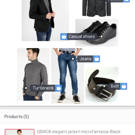
Casual shoes
Jeans
Belt
Turtleneck
Products (5)
QBRICK elegant jacket microfantasia-Black