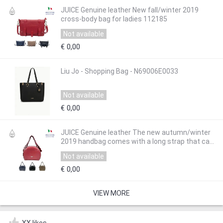
JUICE Genuine leather New fall/winter 2019
cross-body bag for ladies 112185
Not available
€ 0,00
Liu Jo - Shopping Bag - N69006E0033
Not available
€ 0,00
JUICE Genuine leather The new autumn/winter
2019 handbag comes with a long strap that can
be worn across the body 112196
Not available
€ 0,00
VIEW MORE
XX likes