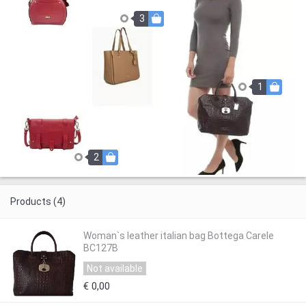
3
1
2
Products (4)
Woman`s leather italian bag Bottega Carele
BC127B
Not available
€ 0,00