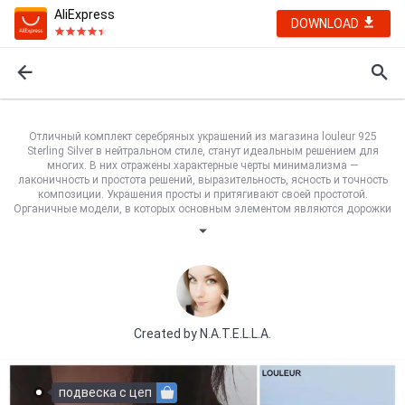
AliExpress
DOWNLOAD
Отличный комплект серебряных украшений из магазина louleur 925
Sterling Silver в нейтральном стиле, станут идеальным решением для
многих. В них отражены характерные черты минимализма —
лаконичность и простота решений, выразительность, ясность и точность
композиции. Украшения просты и притягивают своей простотой.
Органичные модели, в которых основным элементом являются дорожки
ювелирных вставок одного цвета, характеризуются простотой решения. А
благородный металл лишь подчеркивает их красоту. В магазине
большой выбор украшений в совершенно разных стилях. И это отличный
подарок на предстоящие праздники, женщина всегда рада украшению)
А на предновогодней распродаже 14-18 декабря эти и другие украшения
можно купить с приятной скидкой.
Created by
N.A.T.E.L.L.A.
подвеска с цеп