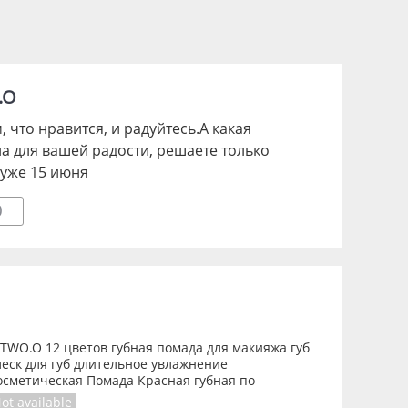
.O
 что нравится, и радуйтесь.А какая
на для вашей радости, решаете только
 уже 15 июня
0
.TWO.O 12 цветов губная помада для макияжа губ
леск для губ длительное увлажнение
осметическая Помада Красная губная по
ot available