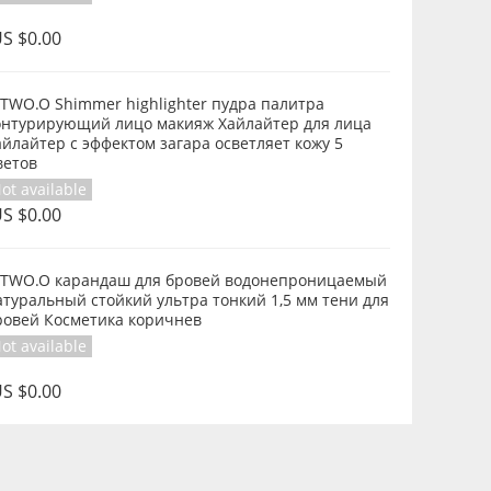
S $0.00
.TWO.O Shimmer highlighter пудра палитра
онтурирующий лицо макияж Хайлайтер для лица
айлайтер с эффектом загара осветляет кожу 5
ветов
ot available
S $0.00
.TWO.O карандаш для бровей водонепроницаемый
атуральный стойкий ультра тонкий 1,5 мм тени для
ровей Косметика коричнев
ot available
S $0.00