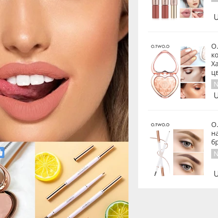
U
O
к
Х
ц
N
U
O
н
б
N
U