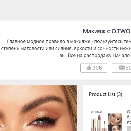
Макияж с O.TWO
Главное модное правило в макияже - пользуйтесь тем,
степень матовости или сияния, яркости и сочности нуж
вы. Все на распродажу.Начало
306
5
Product List (3)
O
б
К
N