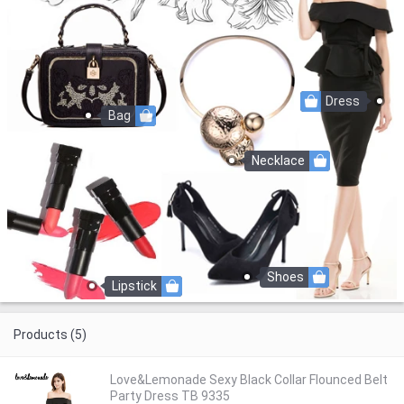
Dress
Bag
Necklace
Shoes
Lipstick
Products (5)
Love&Lemonade Sexy Black Collar Flounced Belt
Party Dress TB 9335