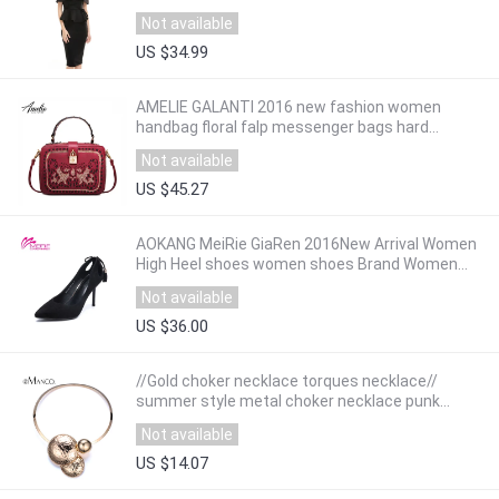
Not available
US $34.99
AMELIE GALANTI 2016 new fashion women
handbag floral falp messenger bags hard
embroidery appliques crossbody bags zipper 2
Not available
color
US $45.27
AOKANG MeiRie GiaRen 2016New Arrival Women
High Heel shoes women shoes Brand Women
Pumps Women Fashion shoes Free shipping
Not available
US $36.00
//Gold choker necklace torques necklace//
summer style metal choker necklace punk
geometric necklace eManco NL12384
Not available
US $14.07