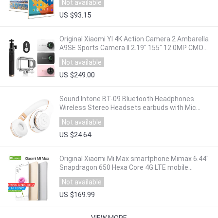
Not available
US $93.15
Original Xiaomi YI 4K Action Camera 2 Ambarella
A9SE Sports Camera II 2.19" 155" 12.0MP CMOS
EIS LDC International Edition
Not available
US $249.00
Sound Intone BT-09 Bluetooth Headphones
Wireless Stereo Headsets earbuds with Mic
Support TF Card FM Radio for iPhone Samsung
Not available
US $24.64
Original Xiaomi Mi Max smartphone Mimax 6.44"
Snapdragon 650 Hexa Core 4G LTE mobile
phones
Not available
US $169.99
VIEW MORE