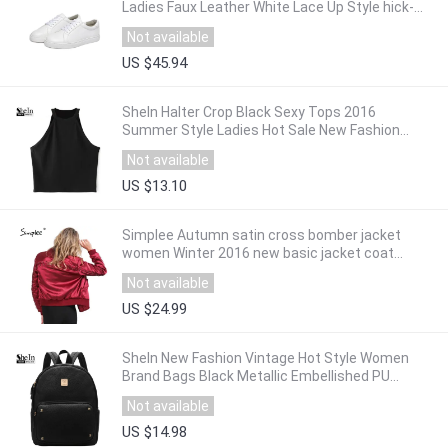
Ladies Faux Leather White Lace Up Style hick-
soled Round Toe Flats
Not available
US $45.94
SheIn Halter Crop Black Sexy Tops 2016
Summer Style Ladies Hot Sale New Fashion
Solid Fitness Round Neck Tank
Not available
US $13.10
Simplee Autumn satin cross bomber jacket
women Winter 2016 new basic jacket coat
Casual lace up baseball jacket outwear
Not available
US $24.99
SheIn New Fashion Vintage Hot Style Women
Brand Bags Black Metallic Embellished PU
Zipper Backpacks
Not available
US $14.98