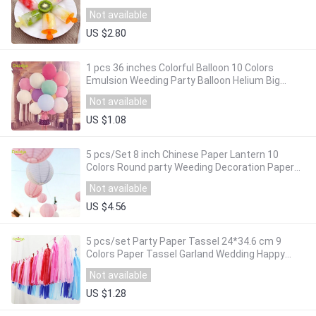
Tray Pan Kitchen DIY Random Color
Not available
US $2.80
1 pcs 36 inches Colorful Balloon 10 Colors
Emulsion Weeding Party Balloon Helium Big
Latex Balloons Birthday Decoration
Not available
US $1.08
5 pcs/Set 8 inch Chinese Paper Lantern 10
Colors Round party Weeding Decoration Paper
Lantern Birthday Decoration Gift Craft
Not available
US $4.56
5 pcs/set Party Paper Tassel 24*34.6 cm 9
Colors Paper Tassel Garland Wedding Happy
Birthday Home Party Decoration Event Gift
Not available
US $1.28