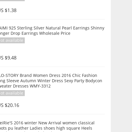
S $1.38
IMI 925 Sterling Silver Natural Pearl Earrings Shinny
onger Drop Earrings Wholesale Price
ot available
S $9.48
LO-STORY Brand Women Dress 2016 Chic Fashion
ong Sleeve Autumn Winter Dress Sexy Party Bodycon
weater Dresses WMY-3312
ot available
S $20.16
iRie'S 2016 winter New Arrival women classical
ots pu leather Ladies shoes high square Heels