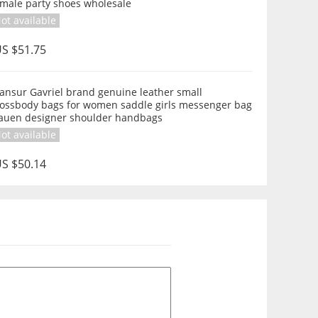
emale party shoes wholesale
ot available
S $51.75
ansur Gavriel brand genuine leather small
rossbody bags for women saddle girls messenger bag
rauen designer shoulder handbags
ot available
S $50.14