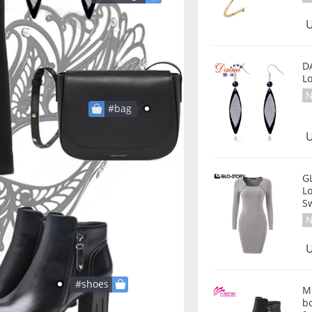
U
DA
L
N
#bag
U
G
L
S
N
U
#shoes
Me
bo