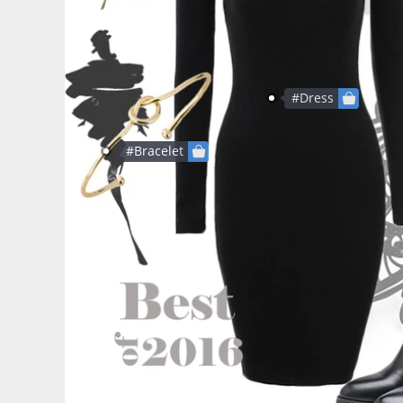
#Dress
#Bracelet