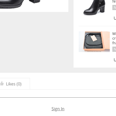
f
N
U
M
c
f
N
U
Likes (
0
)
Sign In