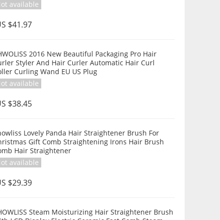
ot available
S $41.97
WOLISS 2016 New Beautiful Packaging Pro Hair
rler Styler And Hair Curler Automatic Hair Curl
oller Curling Wand EU US Plug
ot available
S $38.45
owliss Lovely Panda Hair Straightener Brush For
 Gift Comb Straightening Irons Hair Brush
omb Hair Straightener
ot available
S $29.39
HOWLISS Steam Moisturizing Hair Straightener Brush