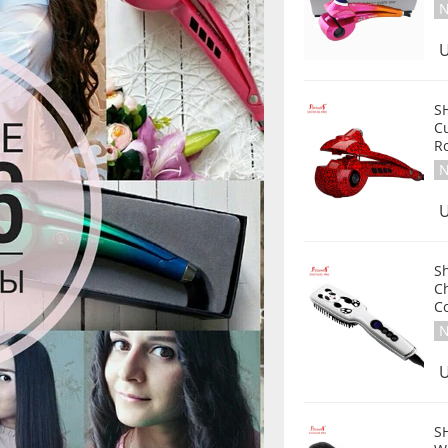
N
U
SH
Cu
R
N
U
Sh
Christmas
C
N
U
S