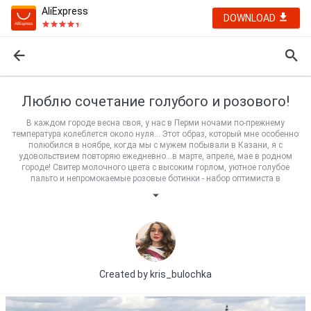
AliExpress
DOWNLOAD
Люблю сочетание голубого и розового!
В каждом городе весна своя, у нас в Перми ночами по-прежнему
температура колеблется около нуля... Этот образ, который мне особенно
полюбился в ноябре, когда мы с мужем побывали в Казани, я с
удовольствием повторяю ежедневно...в марте, апреле, мае в родном
городе! Свитер молочного цвета с высоким горлом, уютное голубое
пальто и непромокаемые розовые ботинки - набор оптимиста в
пасмурные холодные деньки!
Created by
kris_bulochka