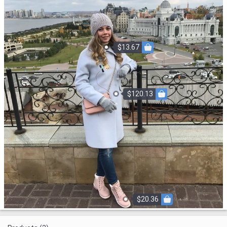
$13.67
$120.13
$20.36